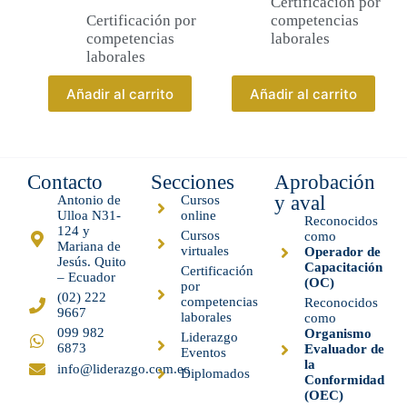
Certificación por
Certificación por
competencias
competencias
laborales
laborales
Añadir al carrito
Añadir al carrito
Contacto
Secciones
Aprobación
y aval
Antonio de
Cursos
Ulloa N31-
online
Reconocidos
124 y
Cursos
como
Mariana de
virtuales
Operador de
Jesús. Quito
Capacitación
Certificación
– Ecuador
(OC)
por
(02) 222
competencias
Reconocidos
9667
laborales
como
099 982
Organismo
Liderazgo
6873
Evaluador de
Eventos
la
info@liderazgo.com.ec
Diplomados
Conformidad
(OEC)